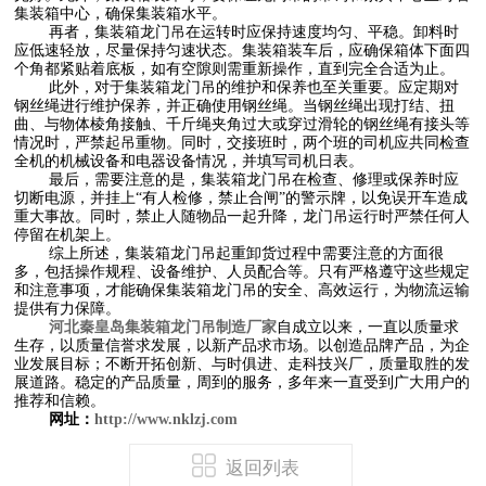
集装箱中心，确保集装箱水平。
再者，集装箱龙门吊在运转时应保持速度均匀、平稳。卸料时
应低速轻放，尽量保持匀速状态。集装箱装车后，应确保箱体下面四
个角都紧贴着底板，如有空隙则需重新操作，直到完全合适为止。
此外，对于集装箱龙门吊的维护和保养也至关重要。应定期对
钢丝绳进行维护保养，并正确使用钢丝绳。当钢丝绳出现打结、扭
曲、与物体棱角接触、千斤绳夹角过大或穿过滑轮的钢丝绳有接头等
情况时，严禁起吊重物。同时，交接班时，两个班的司机应共同检查
全机的机械设备和电器设备情况，并填写司机日表。
最后，需要注意的是，集装箱龙门吊在检查、修理或保养时应
切断电源，并挂上“有人检修，禁止合闸”的警示牌，以免误开车造成
重大事故。同时，禁止人随物品一起升降，龙门吊运行时严禁任何人
停留在机架上。
综上所述，集装箱龙门吊起重卸货过程中需要注意的方面很
多，包括操作规程、设备维护、人员配合等。只有严格遵守这些规定
和注意事项，才能确保集装箱龙门吊的安全、高效运行，为物流运输
提供有力保障。
河北秦皇岛集装箱龙门吊制造厂家
自成立以来，一直以质量求
生存，以质量信誉求发展，以新产品求市场。以创造品牌产品，为企
业发展目标；不断开拓创新、与时俱进、走科技兴厂，质量取胜的发
展道路。稳定的产品质量，周到的服务，多年来一直受到广大用户的
推荐和信赖。
网址：
http://www.nklzj.com
返回列表